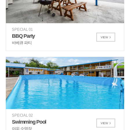
SPECIAL 01
BBQ Party
VIEW
바베큐 파티
SPECIAL 02
Swimming Pool
VIEW
야외 수영장