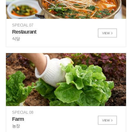
SPECIAL 07
Restaurant
VIEW
식당
SPECIAL 08
Farm
VIEW
농장